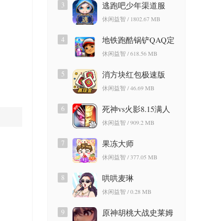
3
逃跑吧少年渠道服
休闲益智 / 1802.67 MB
4
地铁跑酷锅铲QAQ定
制版
休闲益智 / 618.56 MB
5
消方块红包极速版
休闲益智 / 46.69 MB
6
死神vs火影8.15满人
物版
休闲益智 / 909.2 MB
7
果冻大师
休闲益智 / 377.05 MB
8
哄哄麦琳
休闲益智 / 0.28 MB
9
原神胡桃大战史莱姆