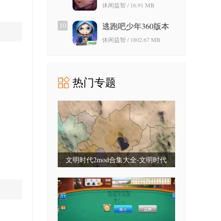
游戏免费版
休闲益智 / 16.91 MB
10
逃跑吧少年360版本
休闲益智 / 1802.67 MB
热门专题
文明时代2mod合集大全-文明时代
2mod合集最新版-文明时代2mod大全
整合包