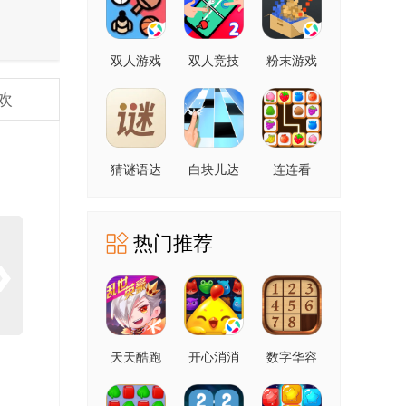
双人游戏
双人竞技
粉末游戏
场
欢
猜谜语达
白块儿达
连连看
人
人
热门推荐
天天酷跑
开心消消
数字华容
乐
道