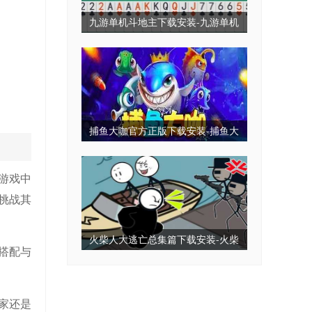
九游单机斗地主下载安装-九游单机
斗地主永久免费版-九游单机斗地主
无毒免费无需网
捕鱼大咖官方正版下载安装-捕鱼大
咖2025最新版下载-捕鱼大咖全部版
本
游戏中
挑战其
火柴人大逃亡总集篇下载安装-火柴
搭配与
人大逃亡小游戏-火柴人大逃亡免广
告版下载
家还是