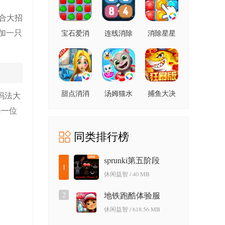
合大招
加一只
宝石爱消
连线消除
消除星星
除
2248
甜点消消
汤姆猫水
捕鱼大决
玛法大
上乐园
战狂暴版
每一位
同类排行榜
sprunki第五阶段
1
休闲益智 / 40 MB
2
地铁跑酷体验服
休闲益智 / 618.56 MB