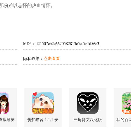
那份难以忘怀的热血情怀。
MD5：d21507eb2e6670582813c5cc7e1d56c3
隐私政策：
点击查看
模拟器英
筑梦猫舍 1.1.1 安
三角符文汉化版
我的百花园
版
卓版
安卓2.0.4-魔改