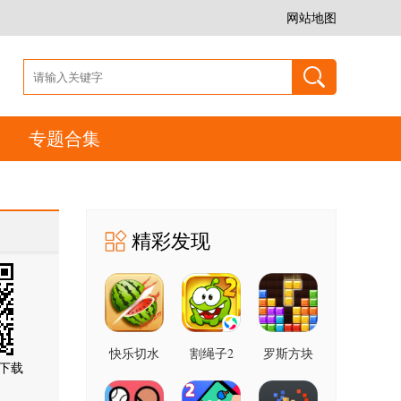
网站地图
专题合集
精彩发现
快乐切水
割绳子2
罗斯方块
下载
果