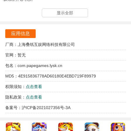
恋与深空游戏亮点
显示全部
游戏拥有丰富的角色设定，每个角色都具备独特的背景故事
和个性，玩家可以根据自己的喜好选择心仪的对象进行深度
应用信息
互动。
厂商：上海叠纸互娱网络科技有限公司
精美的插画和动态场景设计让玩家仿佛置身于一个真实的科
官网：暂无
幻世界，感受到未来科技与浪漫情感的完美交融。
包名：com.papegames.lysk.cn
游戏采用了多线性剧情发展，玩家的每一个选择都会影响后
MD5：4E915836778AD60180E4EBD719F89979
续的故事走向，增强了游戏的重玩价值。
权限须知：
点击查看
定期推出的限时活动与丰富的节日庆典，为玩家提供了更多
隐私政策：
点击查看
的互动机会和独特的奖励，增添了游戏的趣味性。
备案号：沪ICP备2021027356号-3A
游戏特色
游戏中设有多样化的互动玩法，玩家可以通过对话、赠送礼