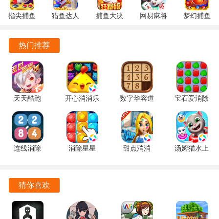
物等方式来增进与角色的关系，体验真实的恋爱感受。
指尖捕鱼
猎鱼达人
捕鱼大决
网易麻将
梦幻捕鱼
玩家可以自由选择不同的剧情路线，探索不同的结局，充分
10.3.46.4.0
3.9.0.7 安
战
1.20 安卓
5.10.4 安
安卓版
卓版
122.7.291
官方版
卓正版
发挥自己的想象力和创造力。
热门推荐
最新版
游戏背景设定在浩瀚的宇宙中，玩家不仅能体验恋爱，还能
进行星际探险，收集资源，拓展自己的宇宙基地。
丰富的音乐和音效设计为游戏增添了更多的情感色彩，让玩
天天酷跑
开心消消乐
数字华容道
宝石爱消除
家在游戏过程中感受到更强烈的代入感。
1.0.139.0
1.159 手机
2.15 手机
1.0.5 手机
手机版
版
版
版
游戏优势
连线消除
消除星星
甜点消消
汤姆猫水上
游戏界面友好，操作简单易上手，即使是新手玩家也能快速
2248 1.0.5
1.2.1 手机
1.9.61.409.405.0518
乐园
掌握游戏玩法，享受其中的乐趣。
最新版
版
手机版
2.0.9.240
官方正版
通过精心设计的角色成长系统，玩家可以逐步解锁更多的情
猜你喜欢
节和角色，提升游戏的深度和趣味性。
社交系统的引入让玩家可以与好友互动，分享游戏体验，增