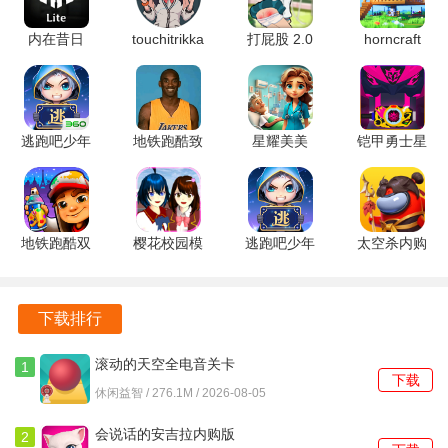
加了游戏的社交性与趣味性。
内在昔日
touchitrikka
打屁股 2.0
horncraft
7.9.0.1 官
1.0 安卓版
安卓版
189.1.0.3018
丰富的剧情内容和细腻的角色塑造，使得每一次互动都充满
方版
官方版
新鲜感，玩家可以不断探索新的情感故事。
游戏中设计的多样化活动和挑战，能够让玩家在享受恋爱故
逃跑吧少年
地铁跑酷致
星耀美美
铠甲勇士星
事的同时，体验到更多的挑战与乐趣。
360版本
敬科比版
v1.0.1 安卓
耀铠甲模拟
8.40.0 官方
v1.29.0 安
版
器 v1.0.38
正版
卓版
安卓版
地铁跑酷双
樱花校园模
逃跑吧少年
太空杀内购
旦版本
拟器英文版
渠道服
版
7.04.0 安卓
SAKURASchoolSimulator
8.40.0 官方
1.72.5.002
版
1.038.51
正版
官方版
下载排行
安卓版
滚动的天空全电音关卡
1
下载
5.1.3 安卓版
休闲益智 / 276.1M / 2026-08-05
会说话的安吉拉内购版
2