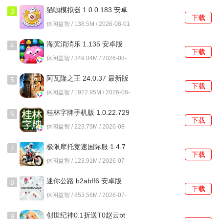
猫咖模拟器 1.0.0.183 安卓
丰厚的回报。
3
下载
版
休闲益智 / 138.5M / 2026-08-01
深海捕鱼千炮版2游戏玩法
海滨消消乐 1.135 安卓版
4
下载
观察鱼群的游动规律，掌握不同鱼类的游动速度，精准发射
休闲益智 / 349.04M / 2026-08-
炮弹。快速游动的鱼需要提前预判，增加命中率。
01
阿瓦隆之王 24.0.37 最新版
5
下载
利用鱼群聚集的时机发射炮弹，可以击中多条鱼，最大化收
休闲益智 / 1922.95M / 2026-08-
益。合理选择发射时机至关重要，避免盲目发射造成资源浪
01
桂林字牌手机版 1.0.22.729
费。
6
下载
最新版
休闲益智 / 223.79M / 2026-08-
了解不同鱼类的出现频率，针对特定时间段或场景中出现的
01
极限摩托竞速国际服 1.4.7
高分鱼，集中火力捕捉，以获取更高的收益。
7
下载
安卓版
休闲益智 / 123.91M / 2026-07-
炮弹倍数的选择也极为重要，灵活运用低倍数炮弹捕捉小
31
迷你公路 b2abff6 安卓版
鱼，而在遇到大鱼时再切换为高倍数炮弹，确保资源的有效
8
下载
利用。
休闲益智 / 853.56M / 2026-07-
31
善用道具提升捕鱼效率，冰冻道具可以减缓鱼的游动速度，
创世纪神0.1折送T0赵云bt
9