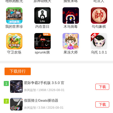
地铁跑酷无
原神胡桃大
捕鱼来咯
吃豆人
乐趣。
需实名认证
战史莱姆游
vivo版
11.4.1 安卓
2.38.0 安卓
戏免费版
3.0.0 手机
版
排行榜机制让玩家可以随时与好友进行竞技，展示自己的捕
版
1.54.00 安
版
鱼实力，赢取丰厚的奖励，提升游戏的互动性和趣味性。
卓版
我的世界珍
内在昔日
木马病毒
勾勾象棋
精美的音效与视觉效果相结合，营造出沉浸式的游戏体验，
妮MOD
7.9.0.1 官
1.0.1 安卓
6.01.01 官
让玩家在轻松愉快的氛围中享受游戏的乐趣。
v1.20.32.03
方版
版
方版
官方安卓版
深海捕鱼千炮版2游戏优势
守卫农场
sprunki第
果冻大师
乌托 1.0.1
1.0.1 安卓
五阶段
1.6.2 安卓
安卓版
游戏中设有多种炮台选择，玩家可以根据自己的需求和策略
版
v1.1.1 安卓
版
来调整炮台的类型与威力，提升捕鱼的效率。
版
下载排行
金币奖励系统设计合理，玩家不仅能轻松获得金币，还能通
星际争霸2手机版 3.5.0 官
1
过参与活动获取额外的奖励，增加游戏的趣味性。
下载
方安卓版
休闲益智 / 196M / 2026-08-01
真人实时在线竞技，玩家可以与全球的捕鱼爱好者进行对
假面骑士Geats驱动器
2
战，感受竞技的快感和挑战的乐趣。
下载
1.0.0 安卓版
休闲益智 / 3.5M / 2026-08-01
多样的活动和礼包奖励，玩家只需登录即可领取，轻松获得