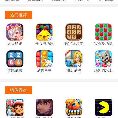
10.3.46.4.0
3.9.0.7 安
战
1.20 安卓
5.10.4 安
安卓版
卓版
122.7.291
官方版
卓正版
热门推荐
最新版
天天酷跑
开心消消乐
数字华容道
宝石爱消除
1.0.139.0
1.159 手机
2.15 手机
1.0.5 手机
手机版
版
版
版
连线消除
消除星星
甜点消消
汤姆猫水上
2248 1.0.5
1.2.1 手机
1.9.61.409.405.0518
乐园
深海捕鱼千炮版2游戏亮点
最新版
版
手机版
2.0.9.240
官方正版
游戏中独特的四大道具系统，让玩家在捕鱼过程中能够轻松
猜你喜欢
应对各种挑战，提升捕获率，绝不让你空手而归。
丰富的鱼种设计，近百种不同类型的鱼类，给玩家带来了多
样的捕捉体验，仿佛置身于真实的海洋中，尽情享受捕鱼的