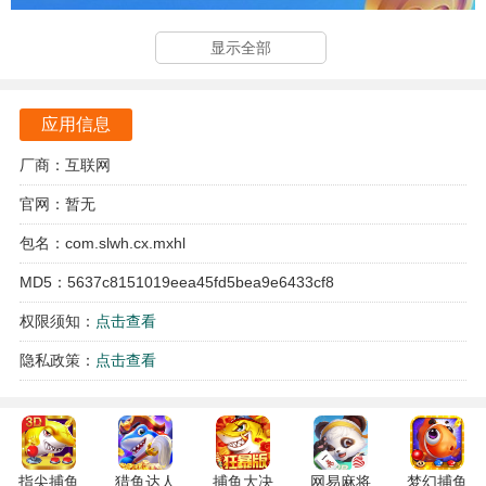
显示全部
应用信息
厂商：互联网
官网：暂无
包名：com.slwh.cx.mxhl
MD5：5637c8151019eea45fd5bea9e6433cf8
权限须知：
点击查看
隐私政策：
点击查看
指尖捕鱼
猎鱼达人
捕鱼大决
网易麻将
梦幻捕鱼