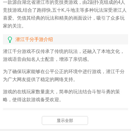
一款
源自湖北省潜江市的竞技类游戏，
由2副扑克组成的4人
竞技游戏,结合了跑得快,五十K,斗地主等多种玩法深受潜江人
喜爱。凭借其经典的玩法和精美的画面设计，吸引了众多玩
家的关注。
潜江千分手游介绍
潜江千分游戏不仅传承了传统的玩法，还融入了本地文化，
游戏语音由知名人士配音，增添了亲切感。
为了确保玩家能够在公平公正的环境中进行游戏，潜江千分
为广大网友提供了稳定的网络支持。
游戏的在线玩家数量庞大，简单的玩法结合斗智斗勇的策
略，使得这款游戏备受欢迎。
潜江千分游戏亮点
显示全部
潜江千分的游戏方式十分独特，采用四人游戏模式，不分对