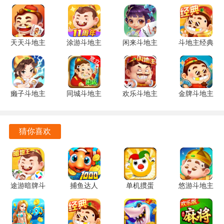
游戏中还设有争上游的机制，玩家的名次分为上游、二游、
三游和下游，首位出完牌的玩家被称为上游，一名则为下
游。
天天斗地主
涂游斗地主
闲来斗地主
斗地主经典
3.00.0039
3.6.0720
201.10.1
版 6.7 安卓
吹风机制也为游戏增添了趣味，当上游或二游出完一手牌
安卓版
安卓版
安卓版
版
后，剩余的玩家必须管牌，若无法管住则会将分数让给出牌
方。
癞子斗地主
同城斗地主
欢乐斗地主
金牌斗地主
在情况下，吹风者可以任意出牌，进一步增强了游戏的策略
1.20 安卓
1.1.0 安卓
四人玩法
2.0.0 安卓
版
版
5.1.00 官方
版
性和互动性。
版
猜你喜欢
潜江千分游戏评测
潜江千分是一款兼具趣味与挑战的竞技游戏，适合各类玩家
参与。
途游暗牌斗
捕鱼达人
单机掼蛋
悠游斗地主
丰富的游戏规则和策略让每一局都充满了变数，玩家需要不
地主
2009经典
1.5.1 安卓
1.0.8 安卓
3.6.0720
旧版 1.7 安
版
版
断调整策略以应对对手的出牌。
安卓版
卓版