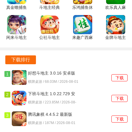
游戏的画面精美，音效也十分出色，能够让玩家沉浸在游戏
真金蟾捕鱼
斗地主经典
乐鸿捕鱼休
欢乐真人麻
的氛围中。
5.5.2.0 安
版老版本
闲版 1.7.12
将 3.6.7.0
卓版
6.7 安卓版
最新版
官方正版
如果你想体验一款带有地方特色的棋牌游戏，那么不妨尝试
一下这款游戏。
闲来斗地主
公社斗地主
来趣广西麻
金牌斗地主
201.10.1
1.1.22 安卓
将 v7.0.1
2.0.0 安卓
安卓版
版
安卓版
版
下载排行
好想斗地主 3.0.16 安卓版
1
下载
棋牌桌游 / 68.03M / 2026-08-01
下班斗地主 1.0.22.729 安
2
下载
卓版
棋牌桌游 / 223.85M / 2026-08-
01
腾讯象棋 4.4.5.2 最新版
3
下载
棋牌桌游 / 187M / 2026-08-01