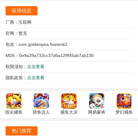
家，目标是尽快打完手中的牌并获得更多分数。
应用信息
每局开始前，玩家需要在扑克牌中翻一张牌，摸到此牌的玩
厂商：互联网
家将获得本局的出牌权。
官网：暂无
在游戏过程中，出牌权的轮换由每轮出牌最大的玩家决定，
增加了游戏的变数和趣味性。
包名：com.goldenpea.fivetenk2
MD5：0e9a39a733cc37d6a12fff45ab7ab130
玩家在出牌时，必须遵循必打的规则，即若手中有能管住对
手牌型的牌，必须打出。
权限须知：
点击查看
隐私政策：
点击查看
得分方面，游戏中有200分的得分目标，主要来自于两幅扑克
牌中的8个5、8个10和8个K，玩家需要尽量多地获取这些分
数。
潜江千分游戏特色
指尖捕鱼
猎鱼达人
捕鱼大决
网易麻将
梦幻捕鱼
10.3.46.4.0
3.9.0.7 安
战
1.20 安卓
5.10.4 安
在潜江千分中，漏气是一项重要的规则，若玩家未能按照必
安卓版
卓版
122.7.291
官方版
卓正版
打出牌而被发现，游戏将结束，漏气者会受到相应的惩罚。
热门推荐
最新版