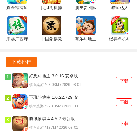
2. 善用策略：玩家应根据手中的牌灵活制定策略，考虑出牌
安卓版
真金蟾捕鱼
贝贝街机捕
朋友贵州麻
猎鱼达人
顺序和对手的可能反应，做到心中有数。
5.5.2.0 安
鱼
将 1.1.3.3
3.9.0.7 安
卓版
1.0.20051
安卓版
卓版
3. 观察对手：注意观察对手的出牌习惯和策略，及时调整自
官方版
己的游戏计划，抓住对手的弱点，增加获胜的机会。
来趣广西麻
中国象棋竞
有乐斗地主
经典单机斗
4. 适时放弃：遇到不利局面时，及时做出放弃的决策，避免
将 v7.0.1
技版 2.3.2
3.0.5 安卓
地主 1.6.2
不必要的损失，保持良好的心态。
安卓版
最新版
版
安卓版
下载排行
游戏评测
好想斗地主 3.0.16 安卓版
1
金牌斗地主凭借其独特的设计和多样的玩法，在众多棋牌类
下载
棋牌桌游 / 68.03M / 2026-08-01
手游中脱颖而出。游戏画面精美，角色形象生动，给人愉悦
的视觉享受。玩法上，经典与创新相结合，不仅保留了传统
下班斗地主 1.0.22.729 安
2
下载
卓版
斗地主的魅力，还通过竞技模式提升了游戏的挑战性。游戏
棋牌桌游 / 223.85M / 2026-08-
01
的操作流畅，用户体验良好，适合各类玩家。金牌斗地主是
腾讯象棋 4.4.5.2 最新版
3
一款值得推荐的棋牌类手游，能够带给玩家丰富的游戏体验
下载
棋牌桌游 / 187M / 2026-08-01
和乐趣。