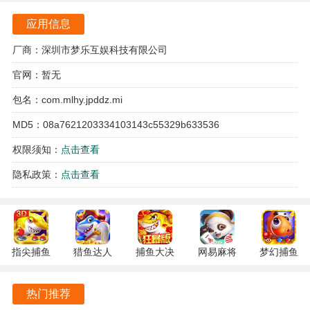
魅力。
应用信息
金牌斗地主游戏亮点
厂商：深圳市梦乐互娱科技有限公司
官网：暂无
1. 游戏采用了生动的卡通画风，角色形象栩栩如生，给玩家
带来愉悦的视觉享受，仿佛置身于一个色彩斑斓的斗地主世
包名：com.mlhy.jpddz.mi
界。
MD5：08a7621203334103143c55329b633536
2. 玩家可以随时随地进行游戏，无需联网，极大地方便了玩
权限须知：
点击查看
家的游戏体验，不论是在家中还是外出，都能轻松畅玩。
隐私政策：
点击查看
3. 竞技模式的引入为传统斗地主玩法增添了新的挑战，玩家
不仅需要运用牌技，更需灵活应对对手的策略，提升了游戏
的趣味性。
指尖捕鱼
猎鱼达人
捕鱼大决
网易麻将
梦幻捕鱼
4. 游戏内提供了丰富的教程和指导，帮助新手玩家快速理解
10.3.46.4.0
3.9.0.7 安
战
1.20 安卓
5.10.4 安
游戏规则，轻松融入游戏，享受斗地主的乐趣。
安卓版
卓版
122.7.291
官方版
卓正版
热门推荐
最新版
金牌斗地主游戏特色