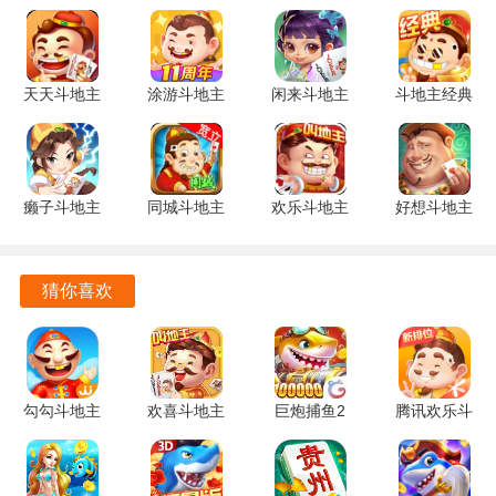
1. 多样化的游戏玩法让玩家可以根据自己的喜好进行选择，
既有策略性强的玩法，也有轻松娱乐的模式，满足不同玩家
天天斗地主
涂游斗地主
闲来斗地主
斗地主经典
的需求。
3.00.0039
3.6.0720
201.10.1
版 6.7 安卓
安卓版
安卓版
安卓版
版
2. 游戏界面设计简洁，操作流畅，为玩家提供了舒适的游戏
体验，让人能够专注于游戏本身，享受每一局的乐趣。
癞子斗地主
同城斗地主
欢乐斗地主
好想斗地主
3. 竞技模式的加入让游戏更具挑战性，玩家在对战中不仅要
1.20 安卓
1.1.0 安卓
四人玩法
3.0.16 安卓
运用牌技，还要善于策略布局，考验思维能力。
版
版
5.1.00 官方
版
版
猜你喜欢
4. 金牌斗地主注重社交互动，玩家可以与好友组队竞技，分
享游戏乐趣，增加了游戏的社交属性。
金牌斗地主怎么玩
勾勾斗地主
欢喜斗地主
巨炮捕鱼2
腾讯欢乐斗
1. 了解基本规则：在开始游戏之前，了解斗地主的基本规
6.01.01 安
赢话费版
限量版
地主2025
则，包括牌型、出牌顺序等，以便更好地应对对手。
卓版
5.1.426 安
5.5.2.0 安
年新版
卓版
卓版
8.056.016