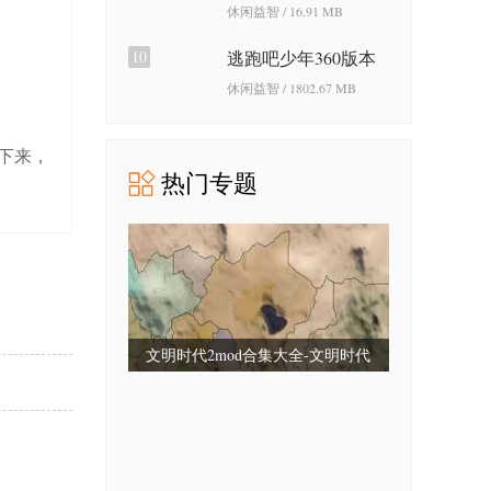
游戏免费版
休闲益智 / 16.91 MB
10
逃跑吧少年360版本
休闲益智 / 1802.67 MB
下来，
热门专题
文明时代2mod合集大全-文明时代
2mod合集最新版-文明时代2mod大全
整合包