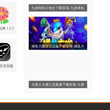
九游单机斗地主下载安装-九游单机
斗地主永久免费版-九游单机斗地主
无毒免费无需网
来 1.1.2
卓版
捕鱼大咖官方正版下载安装-捕鱼大
咖2025最新版下载-捕鱼大咖全部版
本
文汉化版
0.4-魔改
.2 安卓版
火柴人大逃亡总集篇下载安装-火柴
人大逃亡小游戏-火柴人大逃亡免广
告版下载