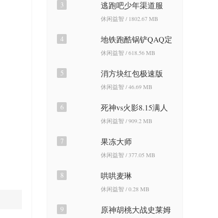
3
逃跑吧少年渠道服
休闲益智 / 1802.67 MB
4
地铁跑酷锅铲QAQ定
制版
休闲益智 / 618.56 MB
5
消方块红包极速版
休闲益智 / 46.69 MB
6
死神vs火影8.15满人
物版
休闲益智 / 909.2 MB
7
果冻大师
休闲益智 / 377.05 MB
8
哄哄麦琳
休闲益智 / 0.28 MB
9
原神胡桃大战史莱姆