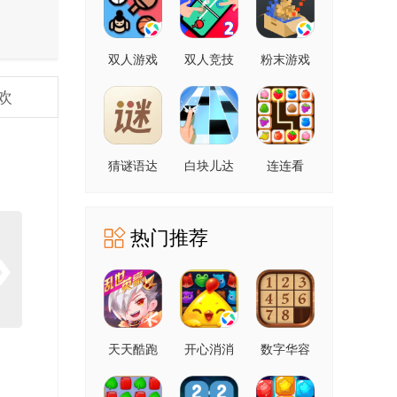
双人游戏
双人竞技
粉末游戏
场
欢
猜谜语达
白块儿达
连连看
人
人
热门推荐
天天酷跑
开心消消
数字华容
乐
道