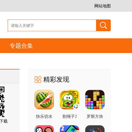
网站地图
专题合集
精彩发现
快乐切水
割绳子2
罗斯方块
下载
果