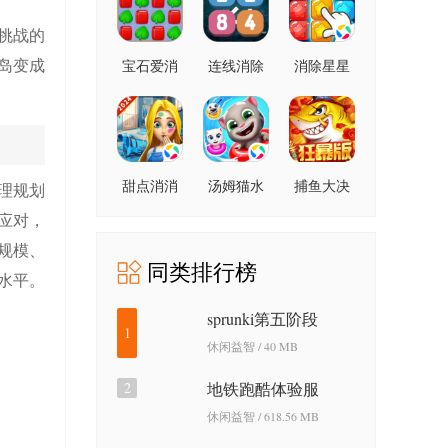
挑战的
岛变成
宝石爱消
连线消除
消除星星
除
2248
甜点消消
汤姆猫水
捕鱼大决
理规划
上乐园
战狂暴版
应对，
规模、
同类排行榜
水平。
sprunki第五阶段
1
休闲益智 / 40 MB
2
地铁跑酷体验服
休闲益智 / 618.56 MB