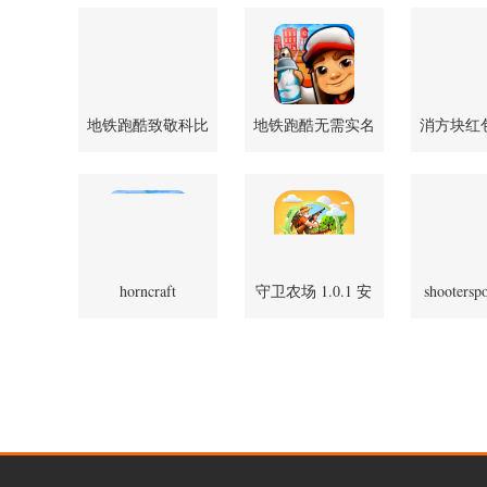
地铁跑酷致敬科比
地铁跑酷无需实名
消方块红
版 v1.29.0 安卓版
认证 2.38.0 安卓版
1.2.6
horncraft
守卫农场 1.0.1 安
shooterspo
189.1.0.3018 官方
安
卓版
版