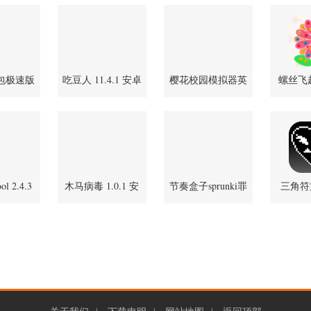
包极速版
吃豆人 11.4.1 安卓
樱花校园模拟器英
螺丝飞起
 安卓版
版
文版
安
SAKURASchoolSimulator
1.038.51 安卓版
ol 2.4.3
木马病毒 1.0.1 安
节奏盒子sprunki罪
三角符
卓版
卓版
人版 v1.1.1 官方正
安卓2.
版
1.0