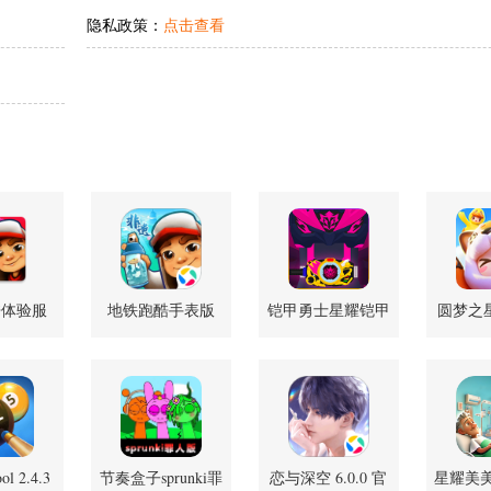
隐私政策：
点击查看
酷体验服
地铁跑酷手表版
铠甲勇士星耀铠甲
圆梦之星 
 安卓正版
7.04.0 中文版
模拟器 v1.0.38 安
安
卓版
ol 2.4.3
节奏盒子sprunki罪
恋与深空 6.0.0 官
星耀美美 