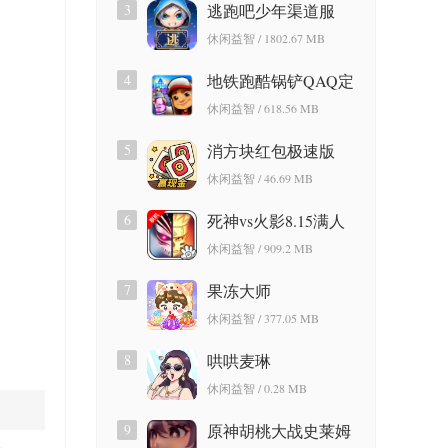
3
逃跑吧少年渠道服
休闲益智 / 1802.67 MB
4
地铁跑酷锅铲QAQ定
制版
休闲益智 / 618.56 MB
5
消方块红包极速版
休闲益智 / 46.69 MB
6
死神vs火影8.15满人
物版
休闲益智 / 909.2 MB
7
果冻大师
休闲益智 / 377.05 MB
8
哄哄麦琳
休闲益智 / 0.28 MB
9
原神胡桃大战史莱姆