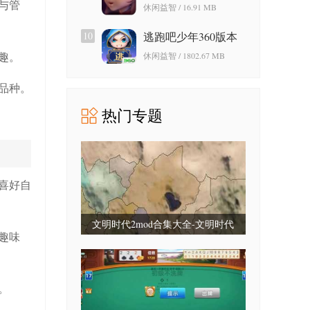
游戏免费版
与管
休闲益智 / 16.91 MB
10
逃跑吧少年360版本
趣。
休闲益智 / 1802.67 MB
品种。
热门专题
喜好自
文明时代2mod合集大全-文明时代
趣味
2mod合集最新版-文明时代2mod大全
整合包
。