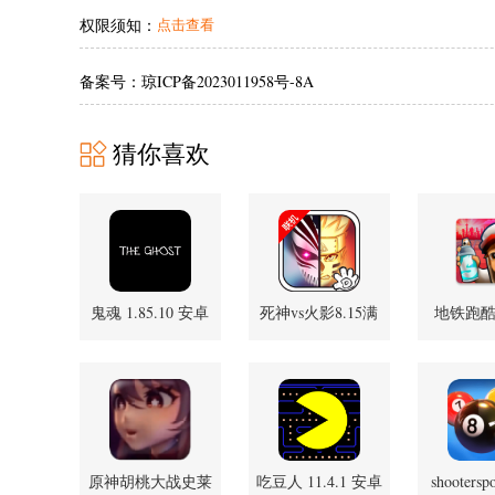
权限须知：
点击查看
备案号：琼ICP备2023011958号-8A
猜你喜欢
鬼魂 1.85.10 安卓
死神vs火影8.15满
地铁跑
版
人物版 1.1.0 安卓
7.04.0
版
原神胡桃大战史莱
吃豆人 11.4.1 安卓
shooterspo