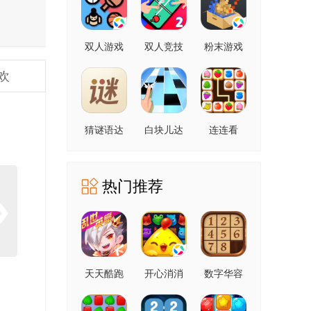
双人游戏
双人竞技
粉末游戏
场
欢
猜谜语达
白块儿达
连连看
人
人
热门推荐
天天酷跑
开心消消
数字华容
乐
道