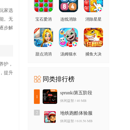
玩家选
能。无
宝石爱消
连线消除
消除星星
除
2248
逐步解
甜点消消
汤姆猫水
捕鱼大决
上乐园
战狂暴版
养护，
，提升
同类排行榜
sprunki第五阶段
1
休闲益智 / 40 MB
2
地铁跑酷体验服
休闲益智 / 618.56 MB