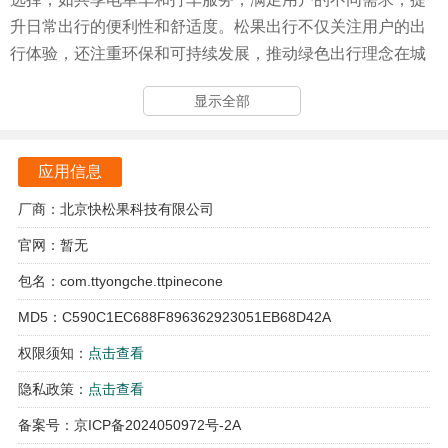
升日常出行的便利性和舒适度。松果出行不仅关注用户的出
行体验，还注重环保和可持续发展，推动绿色出行理念在城
市中的普及。
显示全部
松果出行软件特点
松果出行提供多种出行方式，用户可以根据自己的需求选择
应用信息
打车或骑行电单车，极大地丰富了出行选择。
厂商：北京快松果科技有限公司
该软件支持实时定位功能，用户可以快速找到离自己最近的
官网：暂无
车辆，节省了等待时间，提高了出行效率。
包名：com.ttyongche.ttpinecone
松果出行拥有完善的用户评价系统，用户可以对每次出行进
MD5：C590C1EC688F896362923051EB68D42A
行评价，促进服务质量的不断提升。
权限须知：
点击查看
平台定期推出各类优惠活动，用户可以享受到更为实惠的出
隐私政策：
点击查看
行费用，降低出行成本。
备案号：京ICP备2024050972号-2A
软件优势