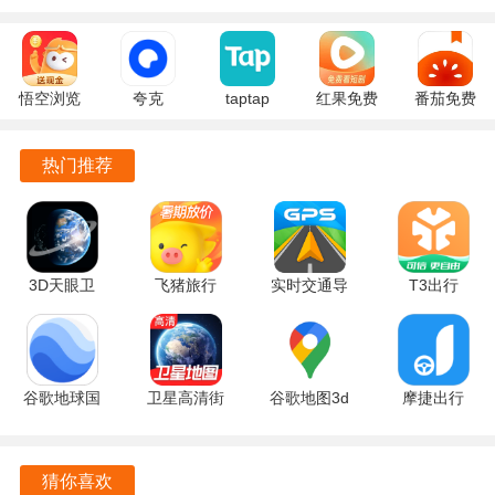
松果出行的覆盖范围广泛，已在多个省份和城市上线，用户
能够在不同地区享受到同样优质的出行服务。
悟空浏览
夸克
taptap
红果免费
番茄免费
通过简单的注册流程，用户可以快速上手，轻松实现打车或
器 17.9.0
10.14.5.129
2.96.8-
短剧
小说
安卓版
官方正版
rel#100000
7.2.9.32
7.2.9.32
骑行，免去繁琐的操作步骤。
热门推荐
安卓版
官方版
安卓版
松果电单车采用国标车车型，确保安全性和稳定性，用户在
骑行时可以享受到更加安心的体验。
平台提供24小时客服支持，用户在使用过程中遇到问题可以
3D天眼卫
飞猪旅行
实时交通导
T3出行
随时联系客服，得到及时的帮助。
星实景地图
10.0.1.106
航 v1.0.2
4.5.8 安卓
3.0.5.6 手
官方版
安卓版
版
软件功能
机版
谷歌地球国
卫星高清街
谷歌地图3d
摩捷出行
松果出行支持多种支付方式，用户可以根据自己的习惯选择
际版
景地图
实景地图
v2.8.7 最新
现金、信用卡或移动支付，方便快捷。
v10.66.0.2
v1.0.1.1001
26.30.02.950492155
版
手机版
安卓版
手机版
用户可以通过软件查看实时的车辆位置，了解预计到达时
猜你喜欢