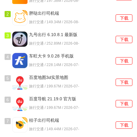
旅行交通 / 197.38M / 2026-08-
在软件首页，用户可以通过地图功能查看周围的电单车位
06
置，选择最近的车辆进行骑行。
胖哒出行司机端
2
下载
6.70.0.0004 官方版
旅行交通 / 149.34M / 2026-08-
3. 乘坐打车服务时如何确认司机身份？
01
九号出行 6.10.8.1 最新版
3
用户在乘车前可以查看司机的姓名、车牌号及评价，以确保
下载
旅行交通 / 252.89M / 2026-08-
安全和可靠。
01
车旺大卡 9.0.28 手机版
4
4. 如何联系客服？
下载
旅行交通 / 228.14M / 2026-07-
用户可以在软件内找到客服联系方式，或通过在线聊天功能
31
百度地图3d实景地图
5
与客服人员进行沟通，解决使用中的问题。
下载
21.19.0 最新版
旅行交通 / 199.67M / 2026-07-
31
百度导航 21.19.0 官方版
6
下载
旅行交通 / 199.67M / 2026-07-
31
桔子出行司机端
7
下载
6.70.0.0006 官方版
旅行交通 / 149.44M / 2026-07-
31