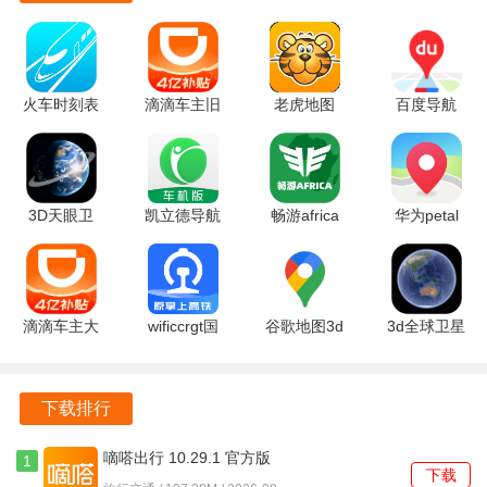
间，合理安排出行计划。
松果出行具备智能推荐功能，根据用户的出行历史和习惯，
提供个性化的出行建议，提升用户体验。
火车时刻表
滴滴车主旧
老虎地图
百度导航
3.3.4 官方
版本 9.3.10
16.21.0.2010
21.19.0 官
该软件还提供行程分享功能，用户可以将自己的出行路线分
版
安卓版
最新版
方版
享给朋友，增强社交互动。
平台定期更新，推出新功能和改进，用户可以体验到最新的
3D天眼卫
凯立德导航
畅游africa
华为petal
出行服务，保持软件的活力。
星实景地图
车机版
1.1.2 安卓
地图
3.0.5.6 手
C3943-
版
4.7.0.310(001
常见问题
机版
C7P57 安
安卓版
卓版
滴滴车主大
wificcrgt国
谷歌地图3d
3d全球卫星
1. 如何注册松果出行账号？
单版 9.3.10
铁吉讯
实景地图
实景地图
用户可以通过手机号码进行注册，系统会发送验证码，输入
最新版
4.1.0 最新
26.30.02.950492155
3.5 安卓版
版
手机版
后即可完成注册。
下载排行
2. 如何找到最近的电单车？
嘀嗒出行 10.29.1 官方版
1
下载