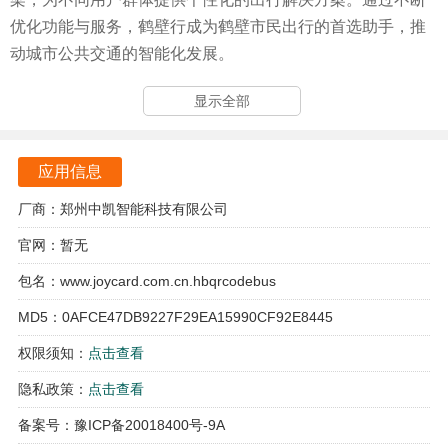
优化功能与服务，鹤壁行成为鹤壁市民出行的首选助手，推
动城市公共交通的智能化发展。
鹤壁行软件亮点
显示全部
实时公交信息查询功能，让用户随时了解公交车的实时位
置，避免不必要的等待。
应用信息
扫码乘车功能，用户可通过扫描站台二维码轻松获取线路信
厂商：郑州中凯智能科技有限公司
息，便捷又高效。
官网：暂无
到站提醒功能，确保用户在车站或公交车上都能及时收到到
包名：www.joycard.com.cn.hbqrcodebus
站通知，防止错过目的地。
MD5：0AFCE47DB9227F29EA15990CF92E8445
多种换乘方案推荐，用户可根据需求选择最优路线，享受灵
权限须知：
点击查看
活的出行体验。
隐私政策：
点击查看
鹤壁行软件功能
备案号：豫ICP备20018400号-9A