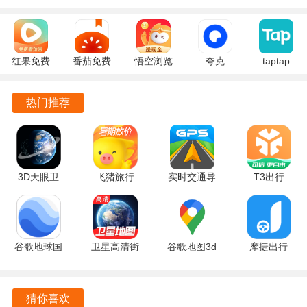
通过站台名称或线路名称查询首末班车时间、停靠站点及实
时位置，确保出行无忧。
换乘查询功能支持用户输入起止地点，系统会自动提供最佳
红果免费
番茄免费
悟空浏览
夸克
taptap
换乘方案，减少出行时间。
短剧
小说
器 17.9.0
10.14.5.129
2.96.8-
7.2.9.32
7.2.9.32
安卓版
官方正版
rel#100000
热门推荐
实时公交功能通过虚拟站牌和地图展示公交车辆的位置，帮
官方版
安卓版
安卓版
助用户掌握出行动态。
到站提醒功能在用户设定范围内及时发出提醒，确保不会错
过车站。
3D天眼卫
飞猪旅行
实时交通导
T3出行
星实景地图
10.0.1.106
航 v1.0.2
4.5.8 安卓
鹤壁行软件特色
3.0.5.6 手
官方版
安卓版
版
机版
无须携带实体卡，用户可通过APP实现便捷乘车，提升出行
谷歌地球国
卫星高清街
谷歌地图3d
摩捷出行
的灵活性。
际版
景地图
实景地图
v2.8.7 最新
支持多种查询方式，按线路、站点或起止地点进行查询，提
v10.66.0.2
v1.0.1.1001
26.30.02.950492155
版
手机版
安卓版
手机版
供精准的信息服务。
猜你喜欢