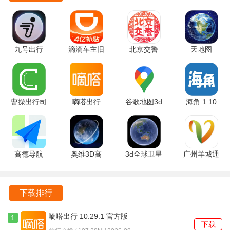
实时更新公交数据，确保用户获取的信息始终准确，提升出
行的效率。
增加献血光荣卡的贴卡充值支持，体现了对社会公益的关
九号出行
滴滴车主旧
北京交警
天地图
6.10.8.1 最
版本 9.3.10
3.6.09 安卓
1.1.9 安卓
注，增强了用户的使用体验。
新版
安卓版
版
版
曹操出行司
嘀嗒出行
谷歌地图3d
海角 1.10
机端 2.30.3
10.29.1 官
实景地图
官方版
官方版
方版
26.30.02.950492155
手机版
高德导航
奥维3D高
3d全球卫星
广州羊城通
16.21.0.2010
清卫星地图
实景地图
9.2.3 安卓
官方版
1.8.5.5 安
3.5 安卓版
版
卓版
下载排行
嘀嗒出行 10.29.1 官方版
1
下载