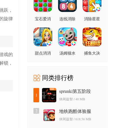
跳跃，
的旋律
宝石爱消
连线消除
消除星星
除
2248
甜点消消
汤姆猫水
捕鱼大决
游戏的
上乐园
战狂暴版
解锁，
同类排行榜
sprunki第五阶段
1
休闲益智 / 40 MB
2
地铁跑酷体验服
休闲益智 / 618.56 MB