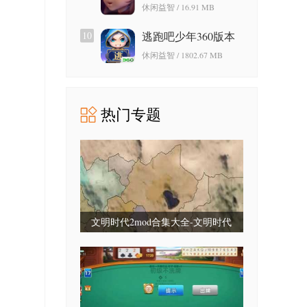
游戏免费版
休闲益智 / 16.91 MB
10
逃跑吧少年360版本
休闲益智 / 1802.67 MB
热门专题
文明时代2mod合集大全-文明时代
2mod合集最新版-文明时代2mod大全
整合包