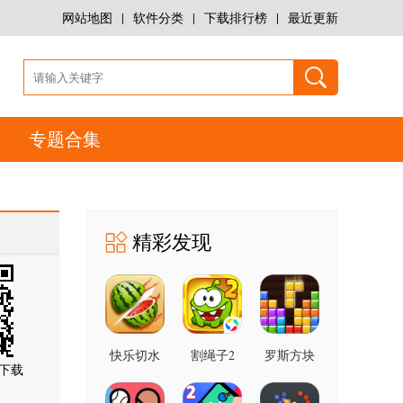
网站地图
|
软件分类
|
下载排行榜
|
最近更新
专题合集
精彩发现
快乐切水
割绳子2
罗斯方块
下载
果