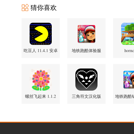
猜你喜欢
吃豆人 11.4.1 安卓
地铁跑酷体验服
hornc
189.1.0.
版
7.04.0 安卓正版
螺丝飞起来 1.1.2
三角符文汉化版
地铁跑酷
安卓版
安卓2.0.4-魔改
定制版 7.0
1.0.2 安卓版