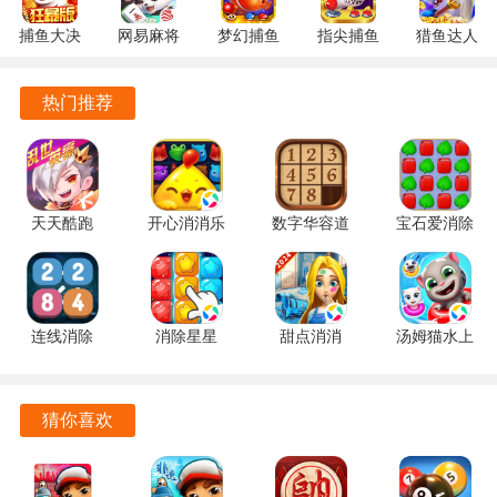
戏氛围，让玩家沉浸其中。
捕鱼大决
网易麻将
梦幻捕鱼
指尖捕鱼
猎鱼达人
战
1.20 安卓
5.10.4 安
10.3.46.4.0
3.9.0.7 安
游戏优势
122.7.291
官方版
卓正版
安卓版
卓版
热门推荐
最新版
游戏完全免费，玩家无需担心额外的费用，能够尽情享受游
戏的乐趣。操作简单易懂，适合所有年龄段的玩家，无论是
新手还是资深玩家都能快速上手。游戏设计精致，画面清
晰，给玩家带来良好的视觉体验，提升游戏的整体享受。通
天天酷跑
开心消消乐
数字华容道
宝石爱消除
过不断的挑战和升级，玩家能够提升自己的技能水平，享受
1.0.139.0
1.159 手机
2.15 手机
1.0.5 手机
成就感。游戏还提供了社交功能，玩家可以与朋友分享自己
手机版
版
版
版
的成绩，增加互动乐趣。
连线消除
消除星星
甜点消消
汤姆猫水上
2248 1.0.5
1.2.1 手机
1.9.61.409.405.0518
乐园
最新版
版
手机版
2.0.9.240
官方正版
猜你喜欢