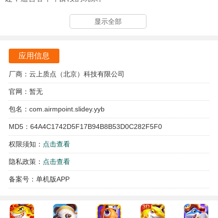
土耳其方块游戏亮点
显示全部
游戏采用了全新的拼图机制，融合了传统方块玩法与现代元
素，带给玩家耳目一新的体验。每个关卡都有独特的设计，
应用信息
玩家可以不断探索新的挑战，保持游戏的新鲜感。游戏界面
厂商：云上质点（北京）科技有限公司
简洁明了，操作流畅，让玩家能够轻松上手，迅速进入游戏
官网：暂无
状态。通过不断的挑战，玩家可以积累经验，解锁更多的道
具和技能，增加游戏的趣味性。
包名：com.airmpoint.slidey.yyb
MD5：64A4C1742D5F17B94B8B53D0C282F5F0
游戏特色
权限须知：
点击查看
游戏提供了多种不同的模式，玩家可以根据自己的喜好选择
适合的玩法，享受个性化的游戏体验。每个方块都有独特的
隐私政策：
点击查看
属性和效果，玩家需要灵活运用这些方块，制定最佳策略，
备案号：单机版APP
才能顺利过关。游戏中还设有丰富的成就系统，玩家在完成
任务的同时，可以获得丰厚的奖励，激励他们不断挑战自
我。游戏的音效和背景音乐恰到好处，营造出轻松愉悦的游