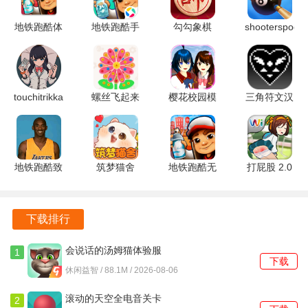
地铁跑酷体
地铁跑酷手
勾勾象棋
shooterspool
验服 7.04.0
表版 7.04.0
6.01.01 官
2.4.3 安卓
安卓正版
中文版
方版
版
touchitrikka
螺丝飞起来
樱花校园模
三角符文汉
1.0 安卓版
1.1.2 安卓
拟器英文版
化版 安卓
版
SAKURASchoolSimulator
2.0.4-魔改
1.038.51
1.0.2 安卓
安卓版
版
地铁跑酷致
筑梦猫舍
地铁跑酷无
打屁股 2.0
敬科比版
1.1.1 安卓
需实名认证
安卓版
v1.29.0 安
版
2.38.0 安卓
卓版
版
下载排行
会说话的汤姆猫体验服
1
下载
3.10.0.890 手机版
休闲益智 / 88.1M / 2026-08-06
滚动的天空全电音关卡
2