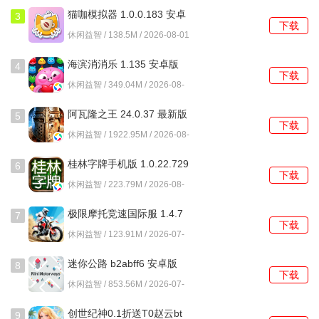
猫咖模拟器 1.0.0.183 安卓
3
下载
游戏难度适中，既具有挑战性，又不会让玩家感到过于困
版
休闲益智 / 138.5M / 2026-08-01
难，让玩家能够享受到解谜的乐趣和成就感。
海滨消消乐 1.135 安卓版
4
下载
软件功能
休闲益智 / 349.04M / 2026-08-
01
1、科目学习：
阿瓦隆之王 24.0.37 最新版
5
下载
休闲益智 / 1922.95M / 2026-08-
玩家可以通过学习不同科目的知识，提升自己的知识储备，
01
为解决谜题打下基础。
桂林字牌手机版 1.0.22.729
6
下载
最新版
休闲益智 / 223.79M / 2026-08-
2、谜题挑战：
01
极限摩托竞速国际服 1.4.7
7
游戏设置了各种各样的谜题，运用知识和智慧，破解谜题，
下载
安卓版
休闲益智 / 123.91M / 2026-07-
才能顺利通关。
31
迷你公路 b2abff6 安卓版
8
3、剧情互动：
下载
休闲益智 / 853.56M / 2026-07-
玩家的选择和行动将影响故事的发展，不同的选择将导向不
31
创世纪神0.1折送T0赵云bt
9
同的结局，增加了游戏的可玩性和趣味性。