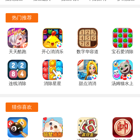
10.3.46.4.0
3.9.0.7 安
战
1.20 安卓
5.10.4 安
安卓版
卓版
122.7.291
官方版
卓正版
热门推荐
最新版
天天酷跑
开心消消乐
数字华容道
宝石爱消除
1.0.139.0
1.159 手机
2.15 手机
1.0.5 手机
手机版
版
版
版
连线消除
消除星星
甜点消消
汤姆猫水上
2248 1.0.5
1.2.1 手机
1.9.61.409.405.0518
乐园
最新版
版
手机版
2.0.9.240
官方正版
猜你喜欢
不要挂科之救赎软件特色