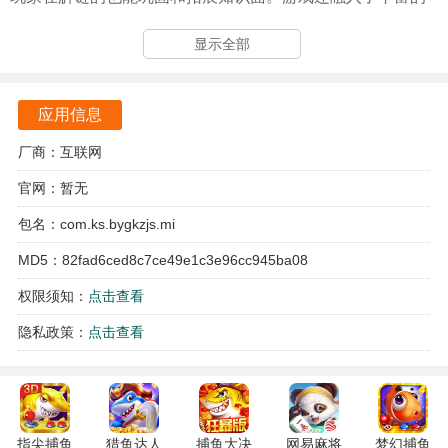
剧情元素，玩家的选择和行动将影响故事的发展，最终导向
显示全部
不同的结局。
应用信息
厂商：互联网
官网：暂无
包名：com.ks.bygkzjs.mi
MD5：82fad6ced8c7ce49e1c3e96cc945ba08
权限须知：
点击查看
隐私政策：
点击查看
指尖捕鱼
猎鱼达人
捕鱼大决
网易麻将
梦幻捕鱼