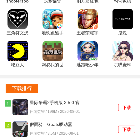
shooterspool
筑梦猫舍
消方块红包
勾勾象棋
游戏独具匠心地将大学学习的压力转化为一个个充满趣味的
2.4.3 安卓
1.1.1 安卓
极速版
6.01.01 官
解谜关卡，在轻松的氛围中运用知识和智慧，化解危机，避
版
版
1.2.6 安卓
方版
免挂科的命运。
版
三角符文汉
地铁跑酷手
王者荣耀宇
鬼魂
融入了丰富的剧情元素，玩家的选择和行动将影响故事的发
化版 安卓
表版 7.04.0
宙服
1.85.10 安
展，不同的选择将导向不同的结局，增加了游戏的可玩性和
2.0.4-魔改
中文版
10.1.1.15
卓版
趣味性。
1.0.2 安卓
安卓版
版
吃豆人
网易我的世
逃跑吧少年
哄哄麦琳
不同科目的谜题设计各具特色，既考验玩家的知识储备，也
11.4.1 安卓
界
360版本
v1.0 安卓
锻炼玩家的逻辑思维能力，让玩家在解谜的过程中不断成长
版
3.8.25.293531
8.40.0 官方
版
和进步。
安卓版
正版
下载排行
软件亮点
星际争霸2手机版 3.5.0 官
1
下载
方安卓版
游戏题材新颖，将不挂科这一学生们普遍关注的话题巧妙地
休闲益智 / 196M / 2026-08-01
融入到解谜引发玩家的共鸣。
假面骑士Geats驱动器
2
下载
关卡设计巧妙，谜题与学科知识紧密结合，让玩家在解谜的
1.0.0 安卓版
休闲益智 / 3.5M / 2026-08-01
也能巩固和拓展知识面，寓教于乐。