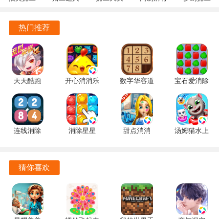
丰富的互动体验：玩家不仅可以与其他忍者并肩作战，还能
10.3.46.4.0
3.9.0.7 安
战
1.20 安卓
5.10.4 安
通过组合技能与敌人进行激烈的弹幕对抗。
安卓版
卓版
122.7.291
官方版
卓正版
热门推荐
最新版
精美的视觉效果：游戏场景与角色设计精致，带给玩家沉浸
式的视觉享受，仿佛置身于一个真实的忍者世界。
诛神世界游戏玩法
天天酷跑
开心消消乐
数字华容道
宝石爱消除
在诛神世界中，玩家将体验到独特的跑酷与战斗结合的玩
1.0.139.0
1.159 手机
2.15 手机
1.0.5 手机
手机版
版
版
版
法。通过快速的横版移动，在复杂的场景中躲避障碍物和敌
人，精准地发射弹幕，击败敌人。
连线消除
消除星星
甜点消消
汤姆猫水上
玩家可以选择不同的忍者角色，每个角色都有其独特的技能
2248 1.0.5
1.2.1 手机
1.9.61.409.405.0518
乐园
和战斗风格。合理搭配队伍中的角色，利用各自的技能形成
最新版
版
手机版
2.0.9.240
连携攻击，将敌人一一击破。
官方正版
猜你喜欢
时间循环机制的引入让游戏的玩法更加丰富，玩家可以在每
次失败后重新尝试，探索不同的战斗策略和角色组合，逐步
解锁更高难度的挑战。