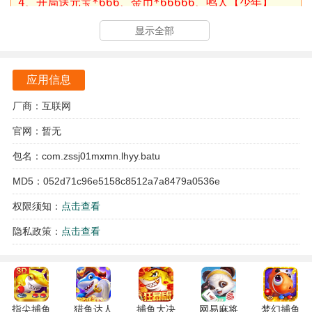
4、开局送元宝*666、金币*66666、鸣人【少年】
*1；
显示全部
5、开服7日狂欢，送强忍，资源天天拿到手软；
6、连续登录两天送佐助，3天送雏田，更有限时赠送名
应用信息
忍卡卡西；
厂商：互联网
7、每日签到免费领取海量资源，战力狂飙，体验畅爽跑
酷的快感 ；
官网：暂无
8、首充只要3分，强力宇智波鼬助你开跑！
包名：com.zssj01mxmn.lhyy.batu
MD5：052d71c96e5158c8512a7a8479a0536e
诛神世界官方版游戏亮点
权限须知：
点击查看
多样化的角色技能：每位忍者都有独特的必杀技，玩家可以
隐私政策：
点击查看
根据战斗需要灵活搭配。
创新的时间循环机制：游戏中设定的时间循环系统为玩家提
供了多次尝试的机会。
指尖捕鱼
猎鱼达人
捕鱼大决
网易麻将
梦幻捕鱼