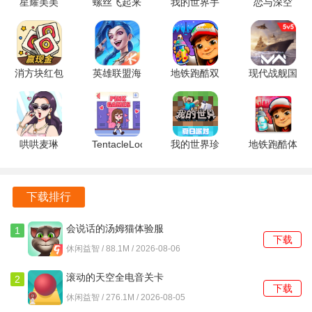
星耀美美
螺丝飞起来
我的世界手
恋与深空
v1.0.1 安卓
1.1.2 安卓
表版
6.0.0 官方
诛神世界游戏优势
版
版
v0.11.0 安
正版
高度自由的角色选择：玩家可以根据个人喜好和战斗需求，
卓版
自由选择不同的忍者角色。
消方块红包
英雄联盟海
地铁跑酷双
现代战舰国
极速版
克斯大乱斗
旦版本
际服
战略性强的战斗系统：结合跑酷与弹幕射击的玩法，鼓励玩
1.2.6 安卓
7.2.0.2458
7.04.0 安卓
0.97.0.12051
家进行多样的战术思考。
版
安卓版
版
安卓版
哄哄麦琳
TentacleLocker2
我的世界珍
地铁跑酷体
沉浸式的游戏体验：精美的画面与流畅的操作感让玩家仿佛
v1.0 安卓
2.1.3.0 安
妮MOD
验服 7.04.0
身临其境，增强沉浸感。
版
卓版
v1.20.32.03
安卓正版
官方安卓版
下载排行
诛神世界游戏评测
诛神世界凭借其创新的玩法和独特的时间循环机制，为玩家
会说话的汤姆猫体验服
1
下载
3.10.0.890 手机版
提供了丰富而有趣的游戏体验。游戏将横版跑酷与弹幕射击
休闲益智 / 88.1M / 2026-08-06
巧妙结合，既考验了玩家的反应速度，也增加了战斗的策略
滚动的天空全电音关卡
2
性。每个忍者的技能设计都非常独特，玩家在可以通过灵活
下载
5.1.3 安卓版
休闲益智 / 276.1M / 2026-08-05
搭配，创造出多样的战斗策略。