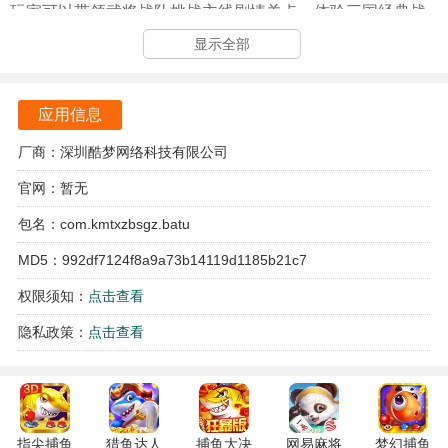
玩家可以带领武将战队挑战主线剧情关卡，体验三国经典战
役，如官渡之战、赤壁之战等。每关都有不同的敌方阵容，
显示全部
需合理搭配武将，利用技能克制和站位策略取胜，通关可获
得丰厚奖励，推动剧情发展。还可与其他玩家实时对战，根
应用信息
据排名获得荣誉奖励。在竞技场中，要依据对手阵容灵活调
整己方战队，展现策略实力，冲击更高排名。
厂商：深圳酷梦网络科技有限公司
官网：暂无
天下争霸三国志
游戏特色
包名：com.kmtxzbsgz.batu
游戏采用写实画风，精心还原三国时期的城池风貌、战场场
景，以及经典战役。
MD5：992df7124f8a9a73b14119d1185b21c7
权限须知：
点击查看
设置官职品阶、分封制度，玩家在游戏中能体验到逐鹿天
下、封王拜相的成就感。
隐私政策：
点击查看
三国名将各具特色，每位武将都有专属神兵，如吕布的方天
画戟、关羽的青龙偃月刀。
从武将的阵营搭配、技能组合，到站位布局、出手顺序，每
指尖捕鱼
猎鱼达人
捕鱼大决
网易麻将
梦幻捕鱼