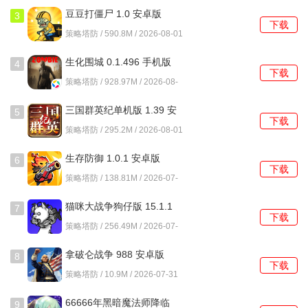
化解危机。
豆豆打僵尸 1.0 安卓版
3
下载
策略塔防 / 590.8M / 2026-08-01
怒气值控制：要合理掌控郭嘉的怒气值，确保在需要的时候
能够及时释放技能。比如在敌方即将发动强力攻击或我方需
生化围城 0.1.496 手机版
4
下载
要进行反击的关键回合，保证郭嘉有足够的怒气释放技能，
策略塔防 / 928.97M / 2026-08-
01
以达到最佳的战斗效果。
三国群英纪单机版 1.39 安
5
下载
卓版
天下争霸三国志
游戏亮点
策略塔防 / 295.2M / 2026-08-01
游戏以三国历史为深厚底蕴，将经典战役、英雄人物巧妙融
生存防御 1.0.1 安卓版
6
下载
入玩法，让玩家深入了解三国历史文化。
策略塔防 / 138.81M / 2026-07-
31
玩家可根据个人喜好和战斗需求，自由选择培养武将，搭配
猫咪大战争狗仔版 15.1.1
7
下载
安卓版
技能、装备、神兵等，打造独一无二的强力角色。
策略塔防 / 256.49M / 2026-07-
31
阵营搭配、技能克制、属性克制等多种策略机制交织，使战
拿破仑战争 988 安卓版
8
下载
斗充满变数，每一场战斗都需要玩家深思熟虑。
策略塔防 / 10.9M / 2026-07-31
在军团战中，既有激烈的武力交锋，也需运用谋略制定战
66666年黑暗魔法师降临
9