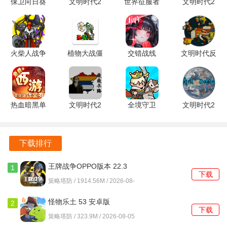
保卫向日葵
文明时代2
世界征服者
文明时代2
在关键时刻能起到扭转战局的作用。
v1.3 安卓
千秋万代
4 1.27.0 安
狂潮mod
版
mod 1.5.0
卓版
1.0 安卓版
阵容搭配方面
安卓版
与高输出武将搭配：如张辽、许褚等，郭嘉的技能能提升他
火柴人战争
植物大战僵
交错战线
文明时代反
们的攻防，让他们在输出伤害的同时生存能力也有所保障，
遗产3
尸杂交版
2.8.1 最新
清复明mod
2026.5.2407
0.5.1 官方
版
1.15 最新
形成强大的输出体系，可在战斗中迅速对敌方造成大量伤
安卓版
正版
版
害，争取速战速决。
热血暗黑单
文明时代2
全境守卫
文明时代2
与高防御武将搭配：像曹仁、夏侯惇等，郭嘉的技能进一步
机版 1.0 最
漫漫长路
v10.1.3.29
方舟黎明
提升团队生存能力，使队伍能在战场上坚持更久，在持久战
新版
1.1.6 安卓
最新版
0.51 安卓
中占据优势，慢慢消耗敌方兵力。
版
版
下载排行
实战应用方面
王牌战争OPPO版本 22.3
1
下载
最新版
策略塔防 / 1914.56M / 2026-08-
释放技能时机：优先释放 “鬼才” 技能，能在战斗一开始就提
06
升团队整体战力，让队伍在前期就占据一定优势。在关键时
怪物乐土 53 安卓版
2
刻，比如我方核心武将生命值较低或需要释放关键技能时，
下载
策略塔防 / 323.9M / 2026-08-05
使用 “天命” 技能，为核心武将提供生命值回复和怒气补充，