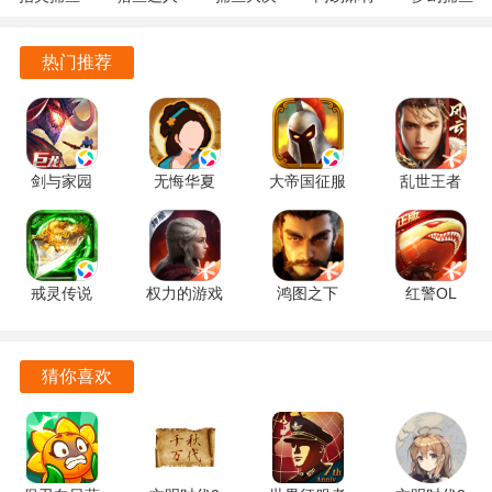
个细节都至关重要。
10.3.46.4.0
3.9.0.7 安
战
1.20 安卓
5.10.4 安
安卓版
卓版
122.7.291
官方版
卓正版
热门推荐
城主之间关系错综复杂，亦敌亦友，玩家需在外交、内政、
最新版
军事等多方面运筹帷幄。
天下争霸三国志郭嘉怎么样
剑与家园
无悔华夏
大帝国征服
乱世王者
在天下争霸三国志中，郭嘉是非常出色的辅助型武将。具体
1.26.120
3.8.280 官
者 5.681 官
2.1.18.888
分析如下：
手机版
方正版
方正版
手机版
技能方面
戒灵传说
权力的游戏
鸿图之下
红警OL
鬼才：可以大幅提升友军的攻防能力，能够增强团队整体的
4.0.0 手机
凛冬将至
1.0.54 最新
1.4.109 最
输出与生存能力，让队伍在战斗中更具优势，无论是面对敌
版
1.7.4 安卓
版
新版
版
方的攻击还是进行输出都能有更好的表现。
猜你喜欢
天命：兼具回复生命值和积攒怒气的功能。回复生命值能保
证团队的续航能力，让队伍在持久战中保持较好的状态;积攒
怒气则可以使郭嘉更快地释放技能，持续为团队提供支援，