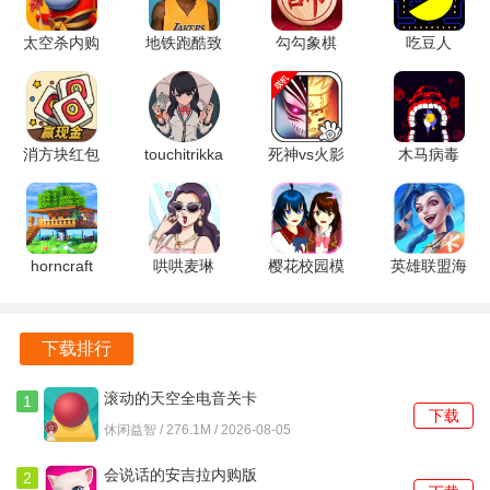
太空杀内购
地铁跑酷致
勾勾象棋
吃豆人
版
敬科比版
6.01.01 官
11.4.1 安卓
1.72.5.002
v1.29.0 安
方版
版
官方版
卓版
消方块红包
touchitrikka
死神vs火影
木马病毒
极速版
1.0 安卓版
8.15满人物
1.0.1 安卓
1.2.6 安卓
版 1.1.0 安
版
版
卓版
horncraft
哄哄麦琳
樱花校园模
英雄联盟海
189.1.0.3018
v1.0 安卓
拟器英文版
克斯大乱斗
官方版
版
SAKURASchoolSimulator
7.2.0.2458
1.038.51
安卓版
下载排行
安卓版
滚动的天空全电音关卡
1
下载
5.1.3 安卓版
休闲益智 / 276.1M / 2026-08-05
会说话的安吉拉内购版
2