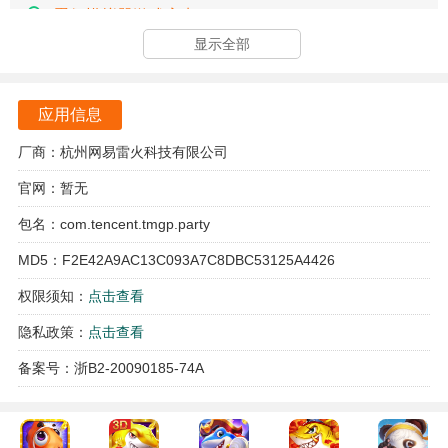
蛋仔模拟器游戏亮点
显示全部
游戏拥有多样化的玩法，涵盖了团队合作、个人竞技等多种
模式，玩家可以根据自己的喜好选择不同的游戏方式，提升
游戏体验。
应用信息
独特的角色设计让每个小蛋仔都充满个性，玩家可以通过不
厂商：杭州网易雷火科技有限公司
同的皮肤和道具来定制自己的角色，增强游戏的趣味性。
官网：暂无
音效和配乐精心设计，能够增强玩家的沉浸感，让每一次游
包名：com.tencent.tmgp.party
戏体验都充满乐趣和活力。
MD5：F2E42A9AC13C093A7C8DBC53125A4426
关卡设计丰富多样，玩家将在不同的环境中挑战自己的极
权限须知：
点击查看
限，森林、雪山、海滩等场景的变化让每次游戏都充满新鲜
隐私政策：
点击查看
感。
备案号：浙B2-20090185-74A
蛋仔模拟器游戏特色
每个关卡都设计了独特的障碍和挑战，灵活应对，运用策略