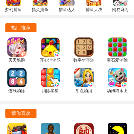
和技巧来克服各种困难，增强了游戏的趣味性和挑战性。
梦幻捕鱼
指尖捕鱼
猎鱼达人
捕鱼大决
网易麻将
道具系统丰富多样，玩家可以在关卡中收集不同的道具，这
5.10.4 安
10.3.46.4.0
3.9.0.7 安
战
1.20 安卓
卓正版
安卓版
卓版
122.7.291
官方版
些道具不仅能帮助玩家完成挑战，也能增加游戏的策略性。
热门推荐
最新版
社交互动功能强大，玩家可以通过游戏与朋友组队，或在竞
技场中与其他玩家对抗，增加了游戏的社交乐趣。
良好的社区氛围使得玩家能够结识志同道合的朋友，分享游
天天酷跑
开心消消乐
数字华容道
宝石爱消除
戏心得和体验，增强了游戏的互动性。
1.0.139.0
1.159 手机
2.15 手机
1.0.5 手机
手机版
版
版
版
连线消除
消除星星
甜点消消
汤姆猫水上
2248 1.0.5
1.2.1 手机
1.9.61.409.405.0518
乐园
最新版
版
手机版
2.0.9.240
官方正版
猜你喜欢