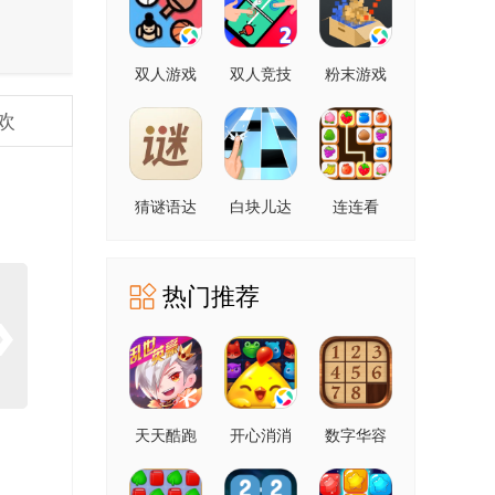
双人游戏
双人竞技
粉末游戏
场
欢
猜谜语达
白块儿达
连连看
人
人
热门推荐
天天酷跑
开心消消
数字华容
乐
道