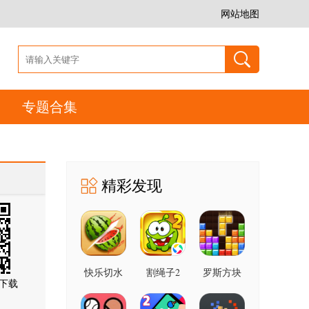
网站地图
专题合集
精彩发现
快乐切水
割绳子2
罗斯方块
下载
果