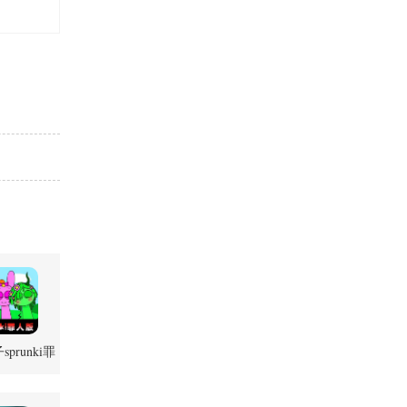
prunki罪
.1.1 官方正
版