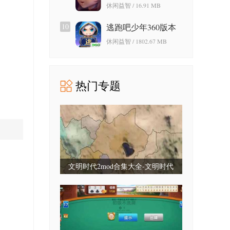
游戏免费版
休闲益智 / 16.91 MB
10
逃跑吧少年360版本
休闲益智 / 1802.67 MB
热门专题
文明时代2mod合集大全-文明时代
2mod合集最新版-文明时代2mod大全
整合包