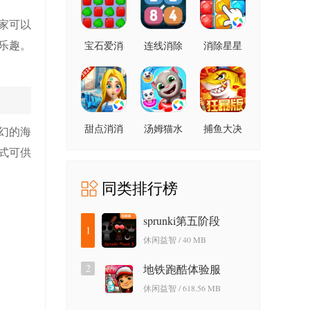
家可以
乐趣。
宝石爱消
连线消除
消除星星
除
2248
甜点消消
汤姆猫水
捕鱼大决
幻的海
上乐园
战狂暴版
式可供
同类排行榜
sprunki第五阶段
1
休闲益智 / 40 MB
2
地铁跑酷体验服
休闲益智 / 618.56 MB