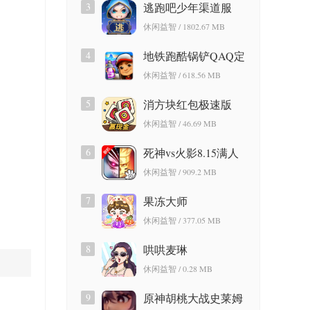
3
逃跑吧少年渠道服
休闲益智 / 1802.67 MB
4
地铁跑酷锅铲QAQ定
制版
休闲益智 / 618.56 MB
5
消方块红包极速版
休闲益智 / 46.69 MB
6
死神vs火影8.15满人
物版
休闲益智 / 909.2 MB
7
果冻大师
休闲益智 / 377.05 MB
8
哄哄麦琳
休闲益智 / 0.28 MB
9
原神胡桃大战史莱姆