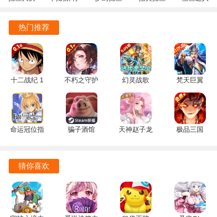
战
1.20 安卓
5.10.4 安
10.3.46.4.0
3.9.0.7 安
122.7.291
官方版
卓正版
安卓版
卓版
热门推荐
最新版
十二战纪 1
不朽之守护
幻灵战歌
梵天巨翼
安卓版
1.0 安卓版
1.0.11 安卓
1.0.0 安卓
版
版
命运冠位指
骗子酒馆
天神赵子龙
极品三国
定国际服
0.4.4 安卓
0.1折版
0.1折版
v2.72.0 安
版
1.2.1 安卓
1.0.0 安卓
卓版
版
版
猜你喜欢