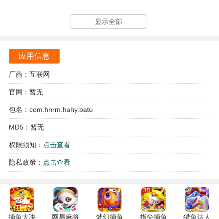
放置战斗的机制让玩家可以更加轻松地享受游戏，即使离线
显示全部
也能获取资源，提升实力。
除了收集和搭配卡牌外，玩家还可以培养角色，提升他们的
应用信息
属性和技能。
厂商：互联网
通过不断的战斗和挑战，角色将变得更加强大，为玩家取得
官网：暂无
胜利提供更多帮助。
包名：com.hnrm.hahy.batu
玩家还可以解锁各种成就和奖励，丰富游戏体验。
MD5：暂无
权限须知：
点击查看
隐私政策：
点击查看
捕鱼大决
网易麻将
梦幻捕鱼
指尖捕鱼
猎鱼达人