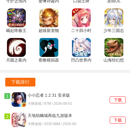
守护之境内
爱琳诗篇内
口袋王牌
圣痕OL
购版 3.3.9
购版 1.0.36
0.1折
1.0.0 官方
安卓版
安卓版
3.0.0.3 安
版
卓版
崛起终极王
超级新宠物
二十四小时
少年三国志
黑暗荒野游戏特色
者福利版
0.1折 1.0.0
1.0.0 安卓
2内购版
1.0.1 手机
最新版
版
1.49.03 安
体验美少女成长的喜悦，尽享养成的无限乐趣，欣赏绝美
版
卓版
live2D动态画卷：俏皮萝莉、妖娆御姐、孤傲公主，性格鲜
明的美少女战士，将如何与你的世界交织出奇妙火花?
月圆之夜内
密教模拟器
凹凸世界内
山海经幻想
购版 1.6.30
全dlc 3.6.1
购版 3.0.8
录内购版
轻松放置，工作与休闲并行不悖，远离无尽肝图，挂机亦能
安卓版
手机版
安卓版
1.78.0 官方
收获钻石，多样挂机福利静候你的领取!
版
下载排行
即时策略挑战，跨越传统阵营界限，集结来自不同阵营的美
小小忍者 1.2.31 安卓版
1
下载
少女战士，依据独特属性精心构建队伍，创造属于你的独特
卡牌游戏 / 87M / 2026-08-01
战队!
天地劫幽城再临九游版本
2
奇幻剧情启程，异世界探险之旅，踏入错综复杂的异世界叙
下载
1.71.0 最新版
卡牌游戏 / 2030.98M / 2026-08-
事，剧情跌宕起伏，扣人心弦;一同揭开异世界深层迷雾的神
01