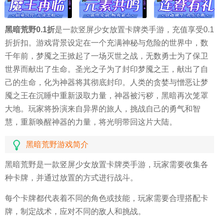
黑暗荒野0.1折
是一款竖屏少女放置卡牌类手游，充值享受0.1
折折扣。游戏背景设定在一个充满神秘与危险的世界中，数
千年前，梦魇之王掀起了一场灭世之战，无数勇士为了保卫
世界而献出了生命。圣光之子为了封印梦魇之王，献出了自
己的生命，化为神器将其彻底封印。人类的贪婪与憎恶让梦
魇之王在沉睡中重新汲取力量，神器被污秽，黑暗再次笼罩
大地。玩家将扮演来自异界的旅人，挑战自己的勇气和智
慧，重新唤醒神器的力量，将光明带回这片大陆。
黑暗荒野游戏简介
黑暗荒野是一款竖屏少女放置卡牌类手游，玩家需要收集各
种卡牌，并通过放置的方式进行战斗。
每个卡牌都代表着不同的角色或技能，玩家需要合理搭配卡
牌，制定战术，应对不同的敌人和挑战。