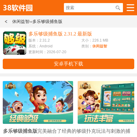
休闲益智
››多乐够级捕鱼版
多乐够级捕鱼版 2.31.2 最新版
版本：2.31.2
大小：226.1 MB
系统：Android
类别：
休闲益智
更新时间：2026-07-20
安卓手机下载
多乐够级捕鱼版
完美融合了经典的够级扑克玩法与刺激的捕