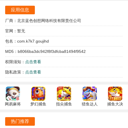
1、游戏保留了山东地区经典的够级玩法，让玩家感受到原汁
原味的地方特色，既熟悉又新颖。
应用信息
2、丰富的捕鱼玩法，玩家可以通过操作捕鱼设备捕获不同种
厂商：北京蓝色创想网络科技有限责任公司
类的鱼，每种鱼类都有独特的分数和难度，增加了游戏的挑
官网：暂无
战性。
包名：com.k7k7.goujihd
3、设有互动功能，玩家可以使用互动表情和山东方言与队友
MD5：b8066ba3dc942f8f3dfcba81494f9542
进行调侃，增强了游戏的趣味性和社交性。
权限须知：
点击查看
4、游戏提供多种模式选择，包括单机对战和联网对战，满足
隐私政策：
点击查看
不同玩家的需求，让每位玩家都能找到适合自己的玩法。
多乐够级捕鱼版游戏特色
1、游戏完美结合了够级与捕鱼的元素，玩家不仅可以享受策
网易麻将
梦幻捕鱼
指尖捕鱼
猎鱼达人
捕鱼大决
略出牌的乐趣，还能体验捕获鱼类的快感。
1.20 安卓
5.10.4 安
10.3.46.4.0
3.9.0.7 安
战
官方版
卓正版
安卓版
卓版
122.7.291
2、通过同城玩家之间的互动，游戏成为一种社交方式，玩家
热门推荐
最新版
可以结识志同道合的朋友。