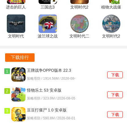
版本） 安
进击的巨人
三国志3
文明时代2
植物大战僵
卓版
BraveOrder
v1.002 安
黎明之光
尸融合版二
1.28.245
卓版
mod 0.2.0
创版 2.8.2
安卓版
安卓版
安卓版
文明时代
波兰球之战
文明时代二
文明时代2
2ATE终末
二战版
军阀混战
方舟黎明
模组 0.1 安
1.3.0 安卓
PoC3.0 安
0.51 安卓
卓版
版
卓版
版
下载排行
王牌战争OPPO版本 22.3
1
下载
最新版
策略塔防 / 1914.56M / 2026-08-
06
怪物乐土 53 安卓版
2
下载
策略塔防 / 323.9M / 2026-08-05
豆豆打僵尸 1.0 安卓版
3
下载
策略塔防 / 590.8M / 2026-08-01