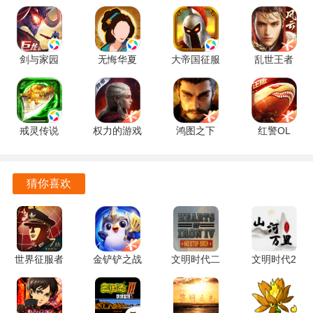
都充满意义。
包含多种不同的挑战模式，玩家可以根据自己的喜好选择玩
法，享受多样的游戏体验。
剑与家园
无悔华夏
大帝国征服
乱世王者
1.26.120
3.8.280 官
者 5.681 官
2.1.18.888
游戏优势
手机版
方正版
方正版
手机版
游戏画面精美，音效出色，能够让玩家沉浸在奇幻的游戏世
戒灵传说
权力的游戏
鸿图之下
红警OL
界中，提升了整体的游戏体验。
4.0.0 手机
凛冬将至
1.0.54 最新
1.4.109 最
版
1.7.4 安卓
版
新版
每个战役都有独特的故事背景与任务目标，玩家在完成任务
版
猜你喜欢
的过程中能够感受到成就感。
死亡阴影不仅拥有原版的所有内容，还新增了大量的地图、
战役、英雄、单位、建筑、魔法物品等，让玩家的游戏体验
更加丰富多样。
世界征服者
金铲铲之战
文明时代二
文明时代2
4 1.27.0 安
1.13.33 最
钢铁雄心
山河万里
卓版
新版
mod
1.26R(胜利
2.8（公测
日) 安卓版