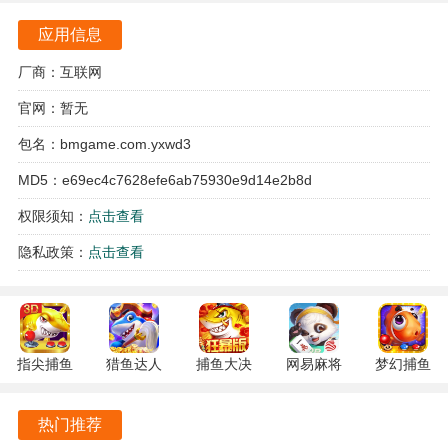
策，以确保胜利。
应用信息
每个种族都有独特的能力与玩法，玩家可以根据自己的喜好
选择不同的战斗风格。
厂商：互联网
官网：暂无
游戏中英雄和士兵种类繁多，玩家可以通过不断的尝试与组
合，寻找最佳的战斗组合。
包名：bmgame.com.yxwd3
MD5：e69ec4c7628efe6ab75930e9d14e2b8d
多人对战模式让玩家可以与朋友组队，合作击败强敌，增加
了社交互动的乐趣。
权限须知：
点击查看
隐私政策：
点击查看
游戏特色
游戏设定了丰富的英雄角色，每个英雄都有独特的技能与成
长路径，需要根据战斗需要合理选择运用。
指尖捕鱼
猎鱼达人
捕鱼大决
网易麻将
梦幻捕鱼
游戏中包含多种资源收集与管理机制，玩家可以通过建设要
10.3.46.4.0
3.9.0.7 安
战
1.20 安卓
5.10.4 安
塞、招募士兵来增强自己的实力。
安卓版
卓版
122.7.291
官方版
卓正版
热门推荐
最新版
战役剧情环环相扣，带给玩家强烈的代入感，让每一次战斗