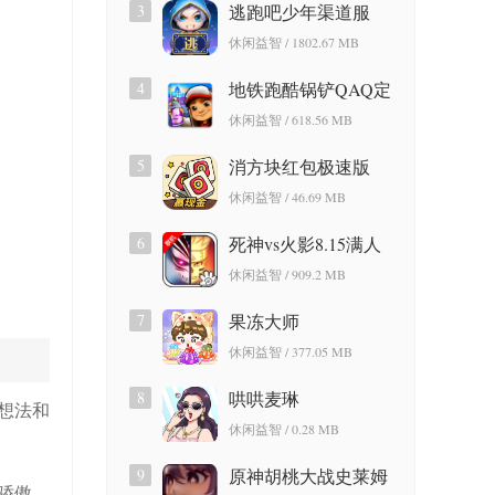
3
逃跑吧少年渠道服
休闲益智 / 1802.67 MB
4
地铁跑酷锅铲QAQ定
制版
休闲益智 / 618.56 MB
5
消方块红包极速版
休闲益智 / 46.69 MB
6
死神vs火影8.15满人
物版
休闲益智 / 909.2 MB
7
果冻大师
休闲益智 / 377.05 MB
8
哄哄麦琳
想法和
休闲益智 / 0.28 MB
9
原神胡桃大战史莱姆
骄傲。