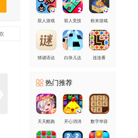
双人游戏
双人竞技
粉末游戏
场
欢
猜谜语达
白块儿达
连连看
人
人
热门推荐
天天酷跑
开心消消
数字华容
乐
道