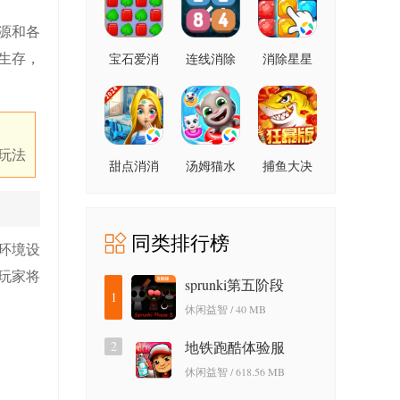
源和各
生存，
宝石爱消
连线消除
消除星星
除
2248
玩法
甜点消消
汤姆猫水
捕鱼大决
上乐园
战狂暴版
同类排行榜
环境设
玩家将
sprunki第五阶段
1
休闲益智 / 40 MB
2
地铁跑酷体验服
休闲益智 / 618.56 MB