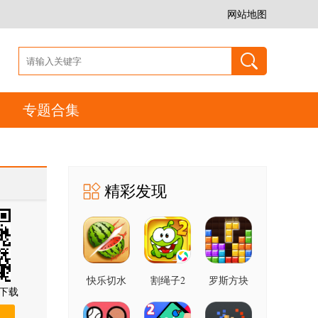
网站地图
专题合集
精彩发现
快乐切水
割绳子2
罗斯方块
下载
果