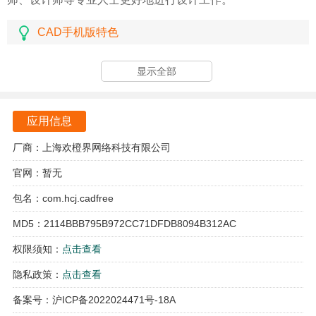
CAD手机版特色
除了CAD制图功能外，CAD软件提供了丰富的工程制图工
显示全部
具，用户可以在手机上进行CAD标注、CAD测量等操作，方
便对图纸进行详细的标注和测量。
应用信息
CAD软件还支持CAD正交绘制，帮助用户更准确地绘制出直
角线、平行线等图形，提高绘图的精度和准确性。
厂商：上海欢橙界网络科技有限公司
官网：暂无
CAD最新版亮点
包名：com.hcj.cadfree
CAD软件还具有智能图库功能，用户可以在软件中查看各种
MD5：2114BBB795B972CC71DFDB8094B312AC
图库资源，方便快速添加各种符号、图标等元素到图纸中，
节省绘图时间，提高绘图效率。
权限须知：
点击查看
隐私政策：
点击查看
CAD软件还支持多种文件格式的导入和导出，用户可以方便
地在手机上查看和编辑DWG文件，实现CAD图纸的互通互
备案号：沪ICP备2022024471号-18A
联。