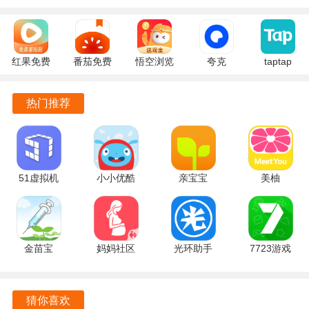
CAD软件功能
CAD是一款功能强大、操作简便的CAD制图应用软件，为用
红果免费
番茄免费
悟空浏览
夸克
taptap
户提供了丰富的制图工具和功能，帮助用户更高效地进行工
短剧
小说
器 17.9.0
10.14.5.129
2.96.8-
7.2.9.32
7.2.9.32
安卓版
官方正版
rel#100000
程制图、机械制图等工作。
热门推荐
官方版
安卓版
安卓版
无论是专业工程师、设计师还是普通用户，都可以通过CAD
软件在手机上轻松进行CAD制图操作，实现图纸的查看、编
辑和分享，提高工作效率，实现更好的设计效果。
51虚拟机
小小优酷
亲宝宝
美柚
CAD软件的不断更新和优化也将为用户带来更多的便利和功
1.3.1.3.40-
5.5.0 官方
11.14.7 手
9.09.0.0 最
能，助力用户更好地进行CAD制图工作。
64cnfn 官
版
机版
新版
方版
金苗宝
妈妈社区
光环助手
7723游戏
7.7.2 最新
10.5.10 官
5.46.2 官方
盒 5.8.7 安
版
方版
版
卓版
猜你喜欢