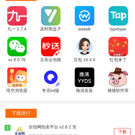
九一 2.7.4
及时雨盒子
wwtalk
typetype
安卓版
1.1.1 安卓
3.6.5 手机
2.96.8-
版
版
rel#100000
安卓版
vx 8.0.76
京东众包骑
豆包 14.4.0
红包来了
官方版
手 12.29.0
官方版
2.2.1 安卓
最新版
版
悟空浏览器
夸克hd版
挽清直装
猪猪软件库
能免费观看
6.6.5.381
1.0 安卓版
3.2 官方版
版 17.9.0
安卓版
安卓版
下载排行
全拍网拍卖平台 v2.8.2 安
1
下载
卓版