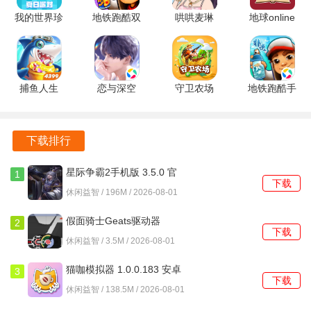
我的世界珍
地铁跑酷双
哄哄麦琳
地球online
游戏完美重现了真实的多人联机捕鱼场景，玩家仿佛置身于
妮MOD
旦版本
v1.0 安卓
1.0.5 安卓
豪华电玩城，感受到真实的捕鱼乐趣，极大提升了游戏的沉
v1.20.32.03
7.04.0 安卓
版
版
浸感。
官方安卓版
版
捕鱼人生
恋与深空
守卫农场
地铁跑酷手
新颖的界面设计和流畅的操作体验使得玩家感到舒适，能够
1.0.51 安卓
6.0.0 官方
1.0.1 安卓
表版 7.04.0
专注于捕鱼本身，享受游戏的乐趣。
版
正版
版
中文版
丰富的炮台皮肤和道具选择让玩家能够根据自己的策略进行
下载排行
调整，增加了游戏的多样性和可玩性。
星际争霸2手机版 3.5.0 官
1
下载
通过击杀boss，玩家不仅能够获得丰厚的奖励，还能体验到
方安卓版
休闲益智 / 196M / 2026-08-01
挑战的乐趣，提升了游戏的刺激感和竞争性。
假面骑士Geats驱动器
2
下载
1.0.0 安卓版
休闲益智 / 3.5M / 2026-08-01
猫咖模拟器 1.0.0.183 安卓
3
下载
版
休闲益智 / 138.5M / 2026-08-01