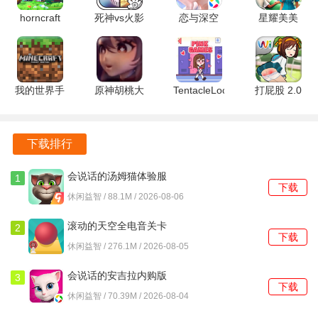
活动和比赛设置让玩家在享受游戏的还能通过参与活动赢取
horncraft
死神vs火影
恋与深空
星耀美美
丰厚的奖励，提升游戏的趣味性。
189.1.0.3018
8.15满人物
6.0.0 官方
v1.0.1 安卓
官方版
版 1.1.0 安
正版
版
多样化的鱼群设计和独特的动态行为，使得每一次捕捉都充
卓版
满惊喜，玩家可以不断探索，体验不同的捕鱼乐趣。
我的世界手
原神胡桃大
TentacleLocker2
打屁股 2.0
表版
战史莱姆游
2.1.3.0 安
安卓版
v0.11.0 安
戏免费版
卓版
卓版
1.54.00 安
下载排行
卓版
会说话的汤姆猫体验服
1
下载
3.10.0.890 手机版
休闲益智 / 88.1M / 2026-08-06
滚动的天空全电音关卡
2
下载
5.1.3 安卓版
休闲益智 / 276.1M / 2026-08-05
会说话的安吉拉内购版
3
下载
3195 安卓版
休闲益智 / 70.39M / 2026-08-04