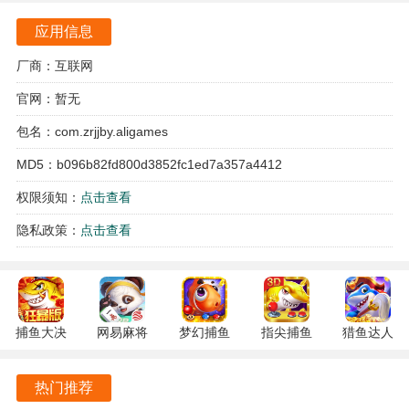
性。
应用信息
丰富的社交系统允许玩家与好友互动，分享捕鱼经验，甚至
可以组队进行合作捕鱼，增添了游戏的互动性和乐趣。
厂商：互联网
官网：暂无
游戏提供了多种模式选择，普通模式适合休闲娱乐，竞技模
式则增加了与其他玩家的竞争，挑战模式则提供了更具挑战
包名：com.zrjjby.aligames
性的任务，满足不同玩家的需求。
MD5：b096b82fd800d3852fc1ed7a357a4412
新手玩家登录即享丰厚的福利，连续登录还可获得额外的奖
权限须知：
点击查看
励，通过参与各类活动和比赛赢取游戏内货币和道具，提升
隐私政策：
点击查看
游戏体验。
捕鱼大咖微信版游戏特色
游戏采用了多种炫酷的炮台和道具，玩家可以根据自己的策
捕鱼大决
网易麻将
梦幻捕鱼
指尖捕鱼
猎鱼达人
略选择合适的武器，提高捕捉成功率，享受不同的战斗体
战
1.20 安卓
5.10.4 安
10.3.46.4.0
3.9.0.7 安
验。
122.7.291
官方版
卓正版
安卓版
卓版
热门推荐
最新版
每周定期更新的活动和任务，不仅让玩家有更多的机会获取