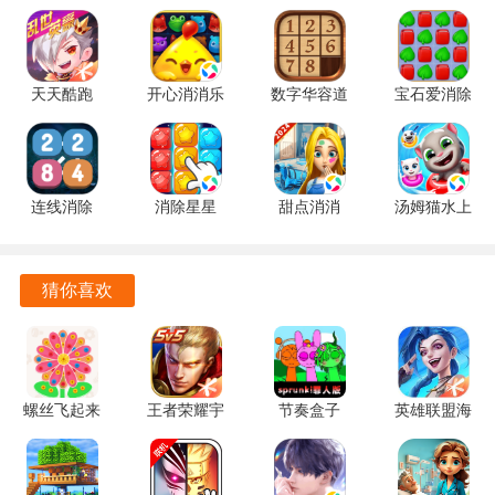
奖励，还能让玩家体验到游戏的持续新鲜感。
独特的鱼群行为设计，观察鱼的游动规律，利用策略进行捕
天天酷跑
开心消消乐
数字华容道
宝石爱消除
捉，增加了游戏的挑战性和趣味性。
1.0.139.0
1.159 手机
2.15 手机
1.0.5 手机
手机版
版
版
版
游戏内设有丰富的福利任务，玩家可以通过完成任务获取丰
厚的奖励，提升游戏的参与度和乐趣。
连线消除
消除星星
甜点消消
汤姆猫水上
2248 1.0.5
捕鱼大咖微信版游戏优势
1.2.1 手机
1.9.61.409.405.0518
乐园
最新版
版
手机版
2.0.9.240
游戏中有多种不同的游戏模式，玩家可以根据自己的喜好选
官方正版
猜你喜欢
择适合的模式进行游戏，增加了游戏的多样性和可玩性。
丰富的社交功能让玩家可以轻松结交志同道合的朋友，分享
捕鱼技巧，增加了游戏的互动性。
螺丝飞起来
王者荣耀宇
节奏盒子
英雄联盟海
通过升级武器和道具，玩家可以提高捕捉成功率，确保获得
1.1.2 安卓
宙服
sprunki罪
克斯大乱斗
更好的成绩，享受更高的游戏乐趣。
版
10.1.1.15
人版 v1.1.1
7.2.0.2458
安卓版
官方正版
安卓版